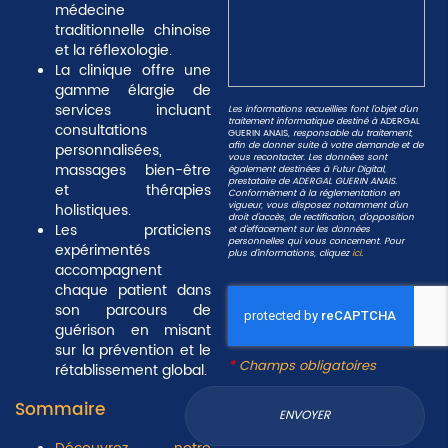
médecine
traditionnelle chinoise
et la réflexologie.
La clinique offre une
gamme élargie de
services incluant
Les informations recueillies font l’objet d’un
traitement informatique destiné à
ADERGAL
consultations
GUERIN ANAIS
, responsable du traitement,
afin de donner suite à votre demande et de
personnalisées,
vous recontacter. Les données sont
massages bien-être
également destinées à Futur Digital,
prestataire de ADERGAL GUERIN ANAIS.
et thérapies
Conformément à la réglementation en
vigueur, vous disposez notamment d'un
holistiques.
droit d'accès, de rectification, d'opposition
Les praticiens
et d'effacement sur les données
personnelles qui vous concernent. Pour
expérimentés
plus d’informations, cliquez
ici
.
accompagnent
chaque patient dans
son parcours de
guérison en misant
sur la prévention et le
*
Champs obligatoires
rétablissement global.
Sommaire