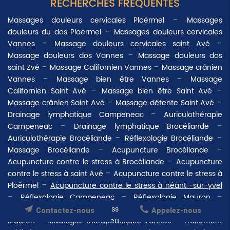
RECHERCHES FRÉQUENTES
Massages douleurs cervicales Ploërmel
Massages
douleurs du dos Ploërmel
Massages douleurs cervicales
Vannes
Massage douleurs cervicales saint Avé
Massage douleurs dos Vannes
Massage douleurs dos
saint Zvé
Massage Californien Vannes
Massage crânien
Vannes
Massage bien être Vannes
Massage
Californien Saint Avé
Massage bien être Saint Avé
Massage crânien Saint Avé
Massage détente Saint Avé
Drainage lymphatique Campeneac
Auriculothérapie
Campeneac
Drainage lymphatique Brocéliande
Auriculothérapie Brocéliande
Réflexologie Brocéliande
Massage Brocéliande
Acupuncture Brocéliande
Acupuncture contre le stress à Brocéliande
Acupuncture
contre le stress à saint Avé
Acupuncture contre le stress à
Ploërmel
Acupuncture contre le stress à néant -sur-yvel
Réflexologie Campeneac
Réflexologie Mauron
Massage Campeneac
Massage Mauron
Acupuncture
Contactez-nous
Appelez-nous
Mauron
Massages thérapeutiques Vannes
Traitement