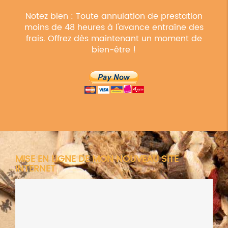
Notez bien : Toute annulation de prestation
moins de 48 heures à l'avance entraîne des
frais. Offrez dès maintenant un moment de
bien-être !
MISE EN LIGNE DE MON NOUVEAU SITE
INTERNET