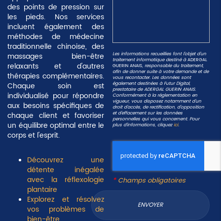
des points de pression sur
les pieds. Nos services
incluent également des
méthodes de médecine
traditionnelle chinoise, des
Les informations recueillies font l’objet d’un
massages bien-être
traitement informatique destiné à
ADERGAL
relaxants et d'autres
GUERIN ANAIS
, responsable du traitement,
afin de donner suite à votre demande et de
thérapies complémentaires.
vous recontacter. Les données sont
également destinées à Futur Digital,
Chaque soin est
prestataire de ADERGAL GUERIN ANAIS.
individualisé pour répondre
Conformément à la réglementation en
vigueur, vous disposez notamment d'un
aux besoins spécifiques de
droit d'accès, de rectification, d'opposition
et d'effacement sur les données
chaque client et favoriser
personnelles qui vous concernent. Pour
un équilibre optimal entre le
plus d’informations, cliquez
ici
.
corps et l'esprit.
Découvrez une
détente inégalée
avec la réflexologie
*
Champs obligatoires
plantaire
Explorez et résolvez
vos problèmes de
bien-être