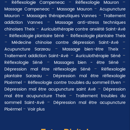
Réflexologie Campeneac
Réflexologie Mauron
Massage Campeneac
Massage Mauron
Acupuncture
Mauron
Massages thérapeutiques Vannes
Traitement
addiction Vannes
Massage anti-stress techniques
chinoises Theix
Auriculothérapie contre anxiété Saint-Avé
Réflexologie plantaire Séné
Réflexologie plantaire Theix
Médecine chinoise contre dépression Saint-Avé
Acupuncture Sarzeau
Massage bien-être Theix
Traitement addiction Saint-Avé
Auriculothérapie Séné
Réflexologie Séné
Massages bien - être Séné
Dépression mal être réflexologie Séné
Réflexologie
plantaire Sarzeau
Dépression mal être réflexologie
Ploërmel
Réflexologie contre troubles du sommeil Elven
Dépression mal être acupuncture saint Avé
Dépression
mal être acupuncture Theix
Traitement troubles du
sommeil Saint-Avé
Dépression mal être acupuncture
Ploërmel
Voir plus