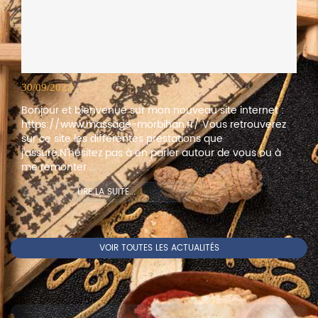
30/09/2022
Bonjour et bienvenue sur mon nouveau site internet :
https://www.massage-morbihan.fr/ Vous retrouverez
sur ce site les différentes prestations que
j'assure.N'hésitez pas à en parler autour de vous ou à
me remonter ...
LIRE LA SUITE...
VOIR TOUTES LES ACTUALITÉS