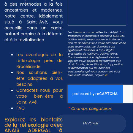
à des méthodes à la fois
ancestrales et modernes.
Notre centre, idéalement
situé à Saint-Avé, vous
accueille dans un cadre
Les informations recueillies font l’objet d’un
naturel propice à la détente
traitement informatique destiné à
ADERGAL
et à la revitalisation.
GUERIN ANAIS
, responsable du traitement,
afin de donner suite à votre demande et de
vous recontacter. Les données sont
également destinées à Futur Digital,
Les avantages de la
prestataire de ADERGAL GUERIN ANAIS.
Conformément à la réglementation en
réflexologie près de
vigueur, vous disposez notamment d'un
droit d'accès, de rectification, d'opposition
Brocéliande
et d'effacement sur les données
Nos solutions bien-
personnelles qui vous concernent. Pour
plus d’informations, cliquez
ici
.
être adaptées à vos
besoins
Contactez-nous pour
votre bien-être à
Saint-Avé
FAQ
*
Champs obligatoires
Explorez les bienfaits
de la réflexologie avec
ANAÏS ADERGAL à