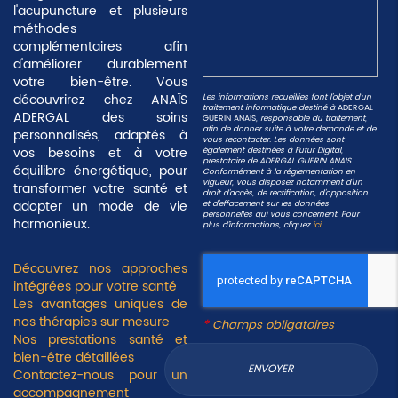
l'acupuncture et plusieurs
méthodes
complémentaires afin
d'améliorer durablement
votre bien-être. Vous
découvrirez chez ANAÏS
Les informations recueillies font l’objet d’un
traitement informatique destiné à
ADERGAL
ADERGAL des soins
GUERIN ANAIS
, responsable du traitement,
afin de donner suite à votre demande et de
personnalisés, adaptés à
vous recontacter. Les données sont
vos besoins et à votre
également destinées à Futur Digital,
prestataire de ADERGAL GUERIN ANAIS.
équilibre énergétique, pour
Conformément à la réglementation en
vigueur, vous disposez notamment d'un
transformer votre santé et
droit d'accès, de rectification, d'opposition
adopter un mode de vie
et d'effacement sur les données
personnelles qui vous concernent. Pour
harmonieux.
plus d’informations, cliquez
ici
.
Découvrez nos approches
intégrées pour votre santé
Les avantages uniques de
nos thérapies sur mesure
*
Champs obligatoires
Nos prestations santé et
bien-être détaillées
Contactez-nous pour un
accompagnement