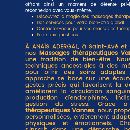
offrant ainsi un moment de détente privi
reconnexion avec vous-même.
Découvrez la magie des massages thérap
Des services pour votre bien-être global
Contactez-nous pour vos massages théra
Foire aux questions
À ANAÏS ADERGAL, à Saint-Avé et 
nos
Massages thérapeutiques Va
une tradition de bien-être. No
techniques ancestrales à des m
pour offrir des soins adaptés
approche se base sur une écoute
gestes précis qui favorisent la d
améliorent la circulation sangui
production d'endorphines, ind
gestion du stress. Grâce
thérapeutiques Vannes
, nous prop
personnalisées, entièrement adap
physiques et émotionnels. Cha
s'inscrit dans une démarche
ho