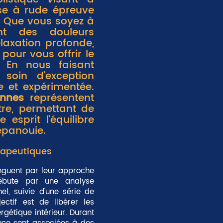
ise à rude épreuve
. Que vous soyez à
nt des douleurs
axation profonde,
pour vous offrir le
 En nous faisant
 soin d'exception
e et expérimentée.
annes
représentent
tre, permettant de
esprit l'équilibre
épanouie.
rapeutiques
nguent par leur approche
ébute par une analyse
el, suivie d'une série de
jectif est de libérer les
rgétique intérieur. Durant