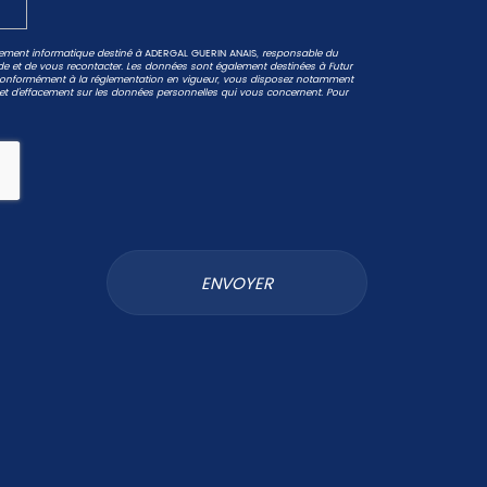
aitement informatique destiné à
ADERGAL GUERIN ANAIS
, responsable du
de et de vous recontacter. Les données sont également destinées à Futur
 Conformément à la réglementation en vigueur, vous disposez notamment
on et d'effacement sur les données personnelles qui vous concernent. Pour