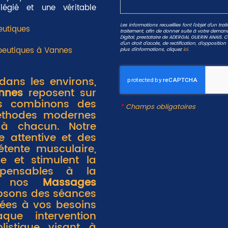
légié et une véritable
Les informations recueillies font l’objet d’un tr
eutiques
traitement, afin de donner suite à votre deman
Digital, prestataire de ADERGAL GUERIN ANAIS.
d'un droit d'accès, de rectification, d'oppositi
peutiques à Vannes
plus d’informations, cliquez
ici
.
dans les environs,
nnes
reposent sur
us combinons des
*
Champs obligatoires
éthodes modernes
 à chacun. Notre
 attentive et des
étente musculaire,
ne et stimulent la
ispensables à la
 à nos
Massages
osons des séances
tées à vos besoins
que intervention
listique
visant à