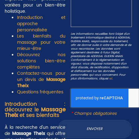
variées pour un bien-être
holistique.
Introduction et
approche
personnalisée
Les informations recueillies font l’objet d’un
Les bienfaits du
traitement informatique destiné à
ADERGAL
massage pour votre
GUERIN ANAIS
, responsable du traitement,
afin de donner suite à votre demande et de
mieux-être
vous recontacter. Les données sont
également destinées à Futur Digital,
Découvrez nos
prestataire de ADERGAL GUERIN ANAIS.
solutions bien-être
Conformément à la réglementation en
vigueur, vous disposez notamment d'un
complètes
droit d'accès, de rectification, d'opposition
et d'effacement sur les données
Contactez-nous pour
personnelles qui vous concernent. Pour
un devis de
Massage
plus d’informations, cliquez
ici
.
Theix
Questions fréquentes
Introduction :
découvrez le
Massage
*
Champs obligatoires
Theix
et ses bienfaits
À la recherche d'un service
de
Massage Theix
qui offre