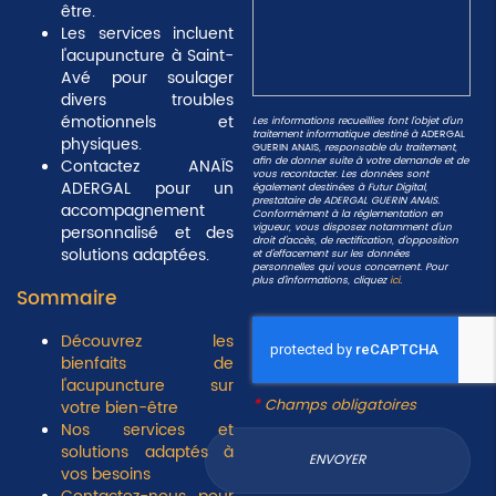
être.
Les services incluent
l'acupuncture à Saint-
Avé pour soulager
divers troubles
émotionnels et
Les informations recueillies font l’objet d’un
traitement informatique destiné à
ADERGAL
physiques.
GUERIN ANAIS
, responsable du traitement,
afin de donner suite à votre demande et de
Contactez ANAÏS
vous recontacter. Les données sont
ADERGAL pour un
également destinées à Futur Digital,
prestataire de ADERGAL GUERIN ANAIS.
accompagnement
Conformément à la réglementation en
vigueur, vous disposez notamment d'un
personnalisé et des
droit d'accès, de rectification, d'opposition
solutions adaptées.
et d'effacement sur les données
personnelles qui vous concernent. Pour
plus d’informations, cliquez
ici
.
Sommaire
Découvrez les
bienfaits de
l'acupuncture sur
*
Champs obligatoires
votre bien-être
Nos services et
solutions adaptés à
vos besoins